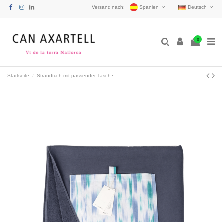
Versand nach:
Spanien
Deutsch
0
Startseite
Strandtuch mit passender Tasche