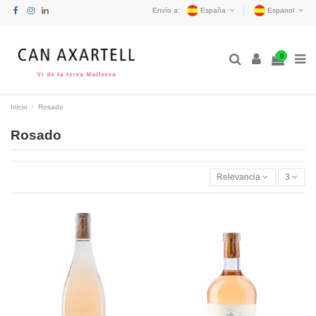
Envío a:
España
Espanol
0
Inicio
Rosado
Rosado
Relevancia
3